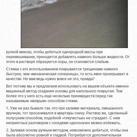
ручной миксер, чтобы добиться однородной массы при
перемешивании, приходится добавлять намного больше жидкости. От
этого в растворе образуются поры, он становится слабым.
Стяжка с его использованием покрывается трещинами намного
быстрее, чем «механическая соперница», то есть явно проигрывает в
качестве. Но вам ведь нужно вовсе не это, правда?
Вот потому мы и предлагаем использовать на вашем объекте именно
машинный метод создания основы для напольного покрытия. Тем
более что у него есть еще несколько преимуществ перед так
называемым «мокрым» способом стяжки.
1. Уже не раз бывало так, что при заливке материала, смешанного
вручную, тот просачивался в квартиры снизу. Раствор же, сделанный
полусухим способом, подобной «текучестью» не страдает. С ним
неприятных разговоров с соседями однозначно можно избежать.
2. Заливая основу ручным методом, невозможно добиться, чтобы она
была абсолютно ровной и гладкой. Потребуется дополнительная