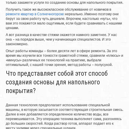
только закажете услуги по созданию основы для напольного покрытия.
Получить такое же высококлассное обслуживание от новичков в
ремонте квартир в Солнечногорске
нереально. Именно поэтому они
берут за свою работу чуть дешевле. Впрочем, настолько «чуть», что
вам это покажется мало ощутимым, если будете сравнивать с нашими
ценами.
А вот разница в качестве стяжки окажется намного заметнее. У нас
она – на порядок выше, чем у начинающих специалистов. И это
закономерно.
Опыт работы команды – более десяти лет в сфере ремонта. За это
время мы изучили все тонкости грамотной стяжки, сравнили «плюсы» и
«минусы» различных ее технологий на практике, выбрали
оптимальный, с нашей точки зрения, метод работы – полусухой.
Что представляет собой этот способ
создания основы для напольного
покрытия?
Данная технология предполагает использование специальной
машины, в которую засыпается соответствующая строительная смесь.
Далее в нее добавляется определенное количество воды, все
перемешивается. Эту операцию техника выполняет сама, разгоняясь
до больших скоростей. Когда раствор готов, аппарат подает его к
месту заливки через специальные шланги.