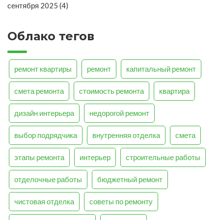
сентября 2025
(4)
Облако тегов
ремонт квартиры
ремонт
капитальный ремонт
смета ремонта
стоимость ремонта
квартира
дизайн интерьера
недорогой ремонт
выбор подрядчика
внутренняя отделка
смета
этапы ремонта
интерьер
строительные работы
отделочные работы
бюджетный ремонт
чистовая отделка
советы по ремонту