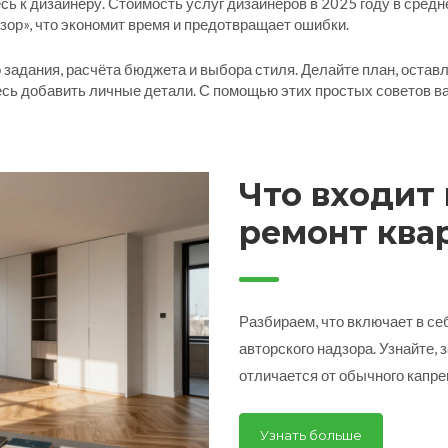
сь к дизайнеру. Стоимость услуг дизайнеров в 2025 году в средн
зор», что экономит время и предотвращает ошибки.
о задания, расчёта бюджета и выбора стиля. Делайте план, оста
тесь добавить личные детали. С помощью этих простых советов в
Что входит
ремонт ква
список рабо
Разбираем, что включает в се
авторского надзора. Узнайте, 
отличается от обычного капре
Узнать больше