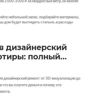
ем 2 000‑3 000 ₽ за квадратный метр, но многие
вляйте небольшой запас, подбирайте материалы,
аш дом будет выглядеть стильно, а расходы
 в дизайнерский
ртиры: полный
т и услуг
бя дизайнерский ремонт: от 3D-визуализации до
за что вы платите деньги и почему это
монта.