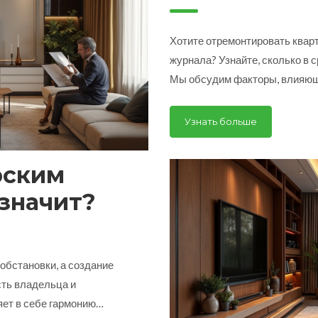
Хотите отремонтировать кварт
журнала? Узнайте, сколько в 
Мы обсудим факторы, влияющи
профессионалов и выбор стил
для успешного планирования 
Узнать больше
рским
 значит?
обстановки, а создание
сть владельца и
ет в себе гармонию