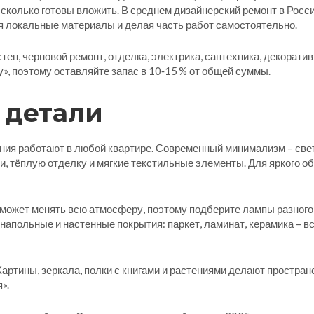
, сколько готовы вложить. В среднем дизайнерский ремонт в России
я локальные материалы и делая часть работ самостоятельно.
тен, черновой ремонт, отделка, электрика, сантехника, декорат
у», поэтому оставляйте запас в 10‑15 % от общей суммы.
 детали
ения работают в любой квартире. Современный минимализм – све
и, тёплую отделку и мягкие текстильные элементы. Для яркого о
может менять всю атмосферу, поэтому подберите лампы разного 
апольные и настенные покрытия: паркет, ламинат, керамика – вс
 Картины, зеркала, полки с книгами и растениями делают простра
».