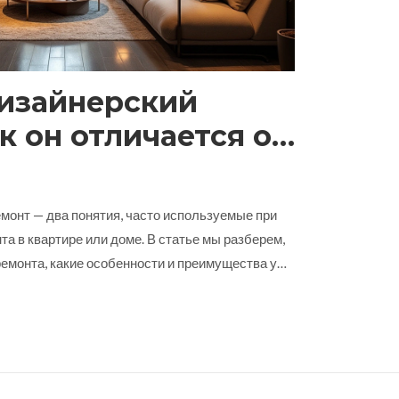
дизайнерский
к он отличается от
а?
монт — два понятия, часто используемые при
та в квартире или доме. В статье мы разберем,
ремонта, какие особенности и преимущества у
 несколько полезных советов, как сделать
ного из вариантов.