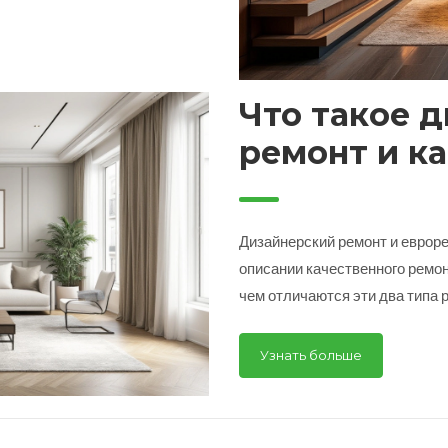
разнообразие. Чтобы проект
лементы необычных решений и
ет тщательного планирования
Что такое 
ремонт и ка
евроремонт
Дизайнерский ремонт и евроре
описании качественного ремон
чем отличаются эти два типа 
каждого из них, а также дадим
правильный выбор в пользу од
Узнать больше