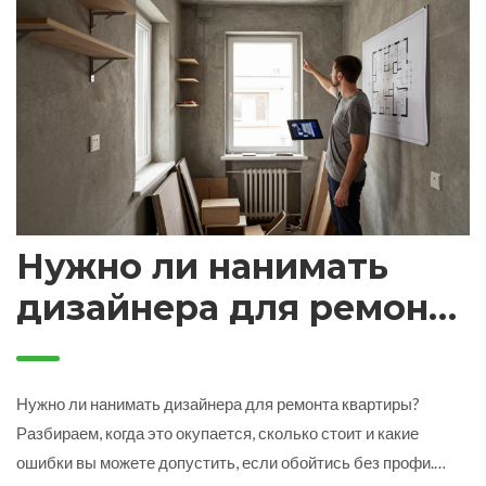
Нужно ли нанимать
дизайнера для ремонта
квартиры? Плюсы,
минусы и когда это
Нужно ли нанимать дизайнера для ремонта квартиры?
имеет смысл
Разбираем, когда это окупается, сколько стоит и какие
ошибки вы можете допустить, если обойтись без профи.