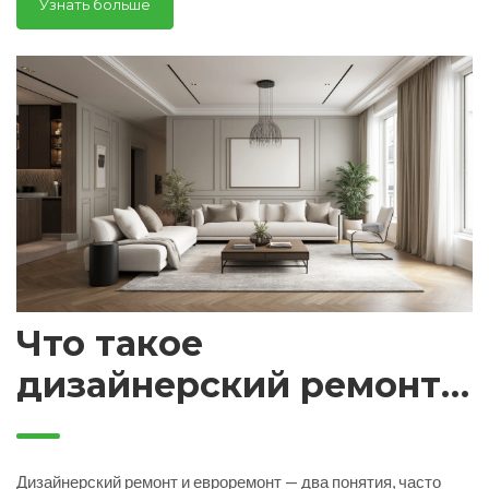
Узнать больше
экономить. Поделюсь свежими реальными примерами и
личными лайфхаками для тех, кто думает о современном, но
доступном ремонте. Будет полезно, если планируешь
затеять ремонт в ближайшее время.
Что такое
дизайнерский ремонт
и как он отличается от
евроремонта?
Дизайнерский ремонт и евроремонт — два понятия, часто