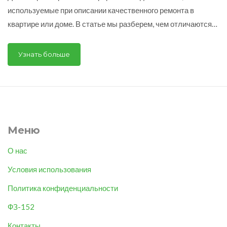
используемые при описании качественного ремонта в
квартире или доме. В статье мы разберем, чем отличаются
эти два типа ремонта, какие особенности и преимущества у
каждого из них, а также дадим несколько полезных советов,
Узнать больше
как сделать правильный выбор в пользу одного из
вариантов.
Меню
О нас
Условия использования
Политика конфиденциальности
ФЗ-152
Контакты