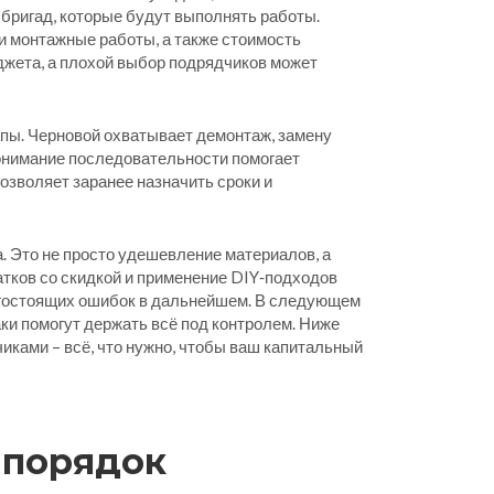
 бригад, которые будут выполнять работы
.
а и монтажные работы
, а также стоимость
джета, а плохой выбор подрядчиков может
апы. Черновой охватывает демонтаж, замену
Понимание последовательности помогает
озволяет заранее назначить сроки и
. Это не просто удешевление материалов, а
тков со скидкой и применение DIY‑подходов
орогостоящих ошибок в дальнейшем. В следующем
аки помогут держать всё под контролем. Ниже
иками – всё, что нужно, чтобы ваш капитальный
 порядок