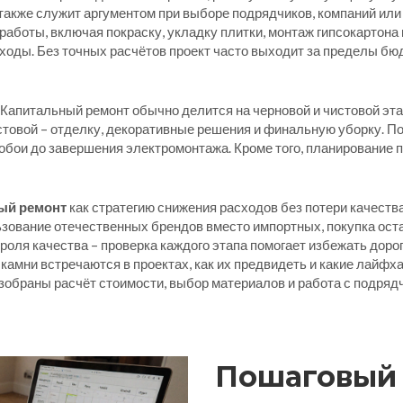
а также служит аргументом при выборе
подрядчиков
,
компаний или
 работы
,
включая покраску, укладку плитки, монтаж гипсокартон
оды. Без точных расчётов проект часто выходит за пределы бю
 Капитальный ремонт обычно делится на черновой и чистовой эт
истовой – отделку, декоративные решения и финальную уборку. 
обои до завершения электромонтажа. Кроме того, планирование п
ый ремонт
как стратегию снижения расходов без потери качества
зование отечественных брендов вместо импортных, покупка оста
онтроля качества – проверка каждого этапа помогает избежать д
камни встречаются в проектах, как их предвидеть и какие лайфх
зобраны расчёт стоимости, выбор материалов и работа с подрядч
Пошаговый