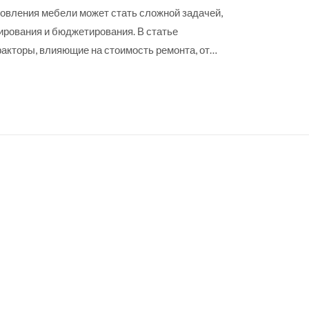
новления мебели может стать сложной задачей,
рования и бюджетирования. В статье
кторы, влияющие на стоимость ремонта, от
подрядчиков. Также предоставляются советы по
ию эффективности процесса обновления
ансировать качество и стоимость, чтобы создать
е жилое пространство. Этот материал
емонт в захватывающее приключение.