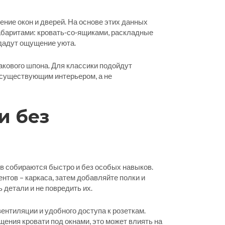
ение окон и дверей. На основе этих данных
абаритами: кровать‑со‑ящиками, раскладные
дадут ощущение уюта.
акового шпона. Для классики подойдут
существующим интерьером, а не
и без
в собираются быстро и без особых навыков.
нтов – каркаса, затем добавляйте полки и
 детали и не повредить их.
ентиляции и удобного доступа к розеткам.
ения кровати под окнами, это может влиять на