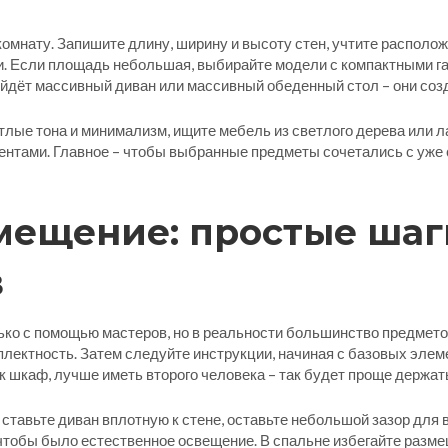
 комнату. Запишите длину, ширину и высоту стен, учтите располож
ли. Если площадь небольшая, выбирайте модели с компактными г
ойдёт массивный диван или массивный обеденный стол – они соз
тлые тона и минимализм, ищите мебель из светлого дерева или л
нтами. Главное – чтобы выбранные предметы сочетались с уже 
мещение: простые шаг
в
ько с помощью мастеров, но в реальности большинство предмето
лектность. Затем следуйте инструкции, начиная с базовых элеме
 шкаф, лучше иметь второго человека – так будет проще держать
тавьте диван вплотную к стене, оставьте небольшой зазор для в
чтобы было естественное освещение. В спальне избегайте размещ