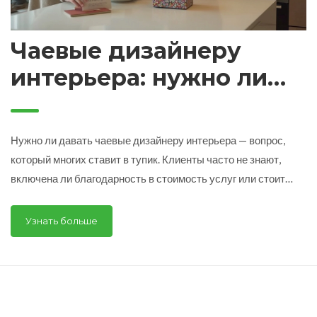
Чаевые дизайнеру
интерьера: нужно ли
платить сверх гонорара
Нужно ли давать чаевые дизайнеру интерьера — вопрос,
который многих ставит в тупик. Клиенты часто не знают,
включена ли благодарность в стоимость услуг или стоит
поощрить специалиста дополнительно. В этой статье
разбираем не только этический момент, но и реальные
Узнать больше
традиции в сфере ремонта: расчёты, примеры, лайфхаки.
Читайте, чтобы понять, когда и почему уместно оставлять
чаевые, и какие есть альтернативы денежному
вознаграждению.