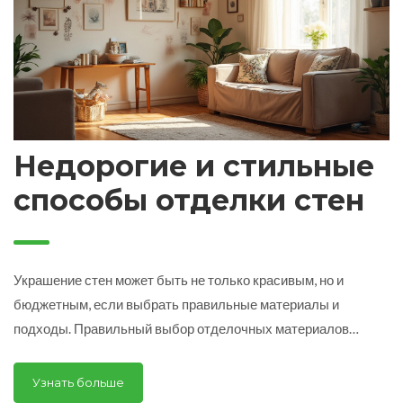
Недорогие и стильные
способы отделки стен
Украшение стен может быть не только красивым, но и
бюджетным, если выбрать правильные материалы и
подходы. Правильный выбор отделочных материалов
позволит создать уникальный стиль дома, не потратив при
этом огромные деньги. В статье рассматриваются несколько
Узнать больше
способов недорогой и стильной отделки стен своими руками.