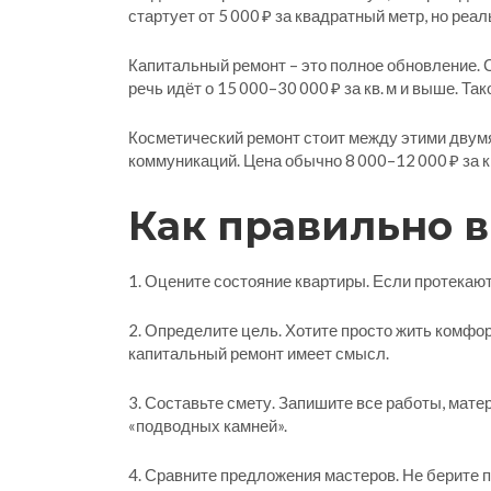
стартует от 5 000 ₽ за квадратный метр, но реа
Капитальный ремонт – это полное обновление. С
речь идёт о 15 000–30 000 ₽ за кв. м и выше. Т
Косметический ремонт стоит между этими двумя
коммуникаций. Цена обычно 8 000–12 000 ₽ за кв
Как правильно 
1. Оцените состояние квартиры. Если протекают 
2. Определите цель. Хотите просто жить комфо
капитальный ремонт имеет смысл.
3. Составьте смету. Запишите все работы, мат
«подводных камней».
4. Сравните предложения мастеров. Не берите п