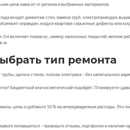
льная цена зависит от региона и выбранных материалов.
юда входит демонтаж стен, замена труб, электропроводки, вырав
акой ремонт оправдан, когда в квартире серьезные дефекты или ко
. Он включает покраску, замену напольных покрытий, мелкие раб
. м.
выбрать тип ремонта
трубы, щели в стенах, плохая электрика – без капитального вари
ртно? Бюджетный или косметический подойдёт. Планируете сдава
ериалы, цены и добавьте 10 % на непредвиденные расходы. Это п
ервого попавшегося – проверьте отзывы, портфолио и наличие га