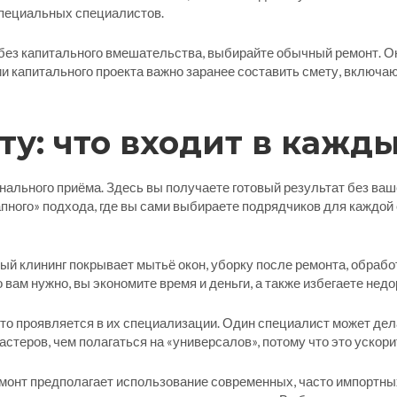
специальных специалистов.
без капитального вмешательства, выбирайте обычный ремонт. Он
и капитального проекта важно заранее составить смету, включа
ту: что входит в кажд
нального приёма. Здесь вы получаете готовый результат без ваш
апного» подхода, где вы сами выбираете подрядчиков для каждой 
ый клининг покрывает мытьё окон, уборку после ремонта, обрабо
о вам нужно, вы экономите время и деньги, а также избегаете нед
сто проявляется в их специализации. Один специалист может дела
еров, чем полагаться на «универсалов», потому что это ускорит
монт предполагает использование современных, часто импортных