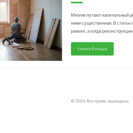
Многие путают капитальный р
ними существенная. В статье 
ремонт, а когда реконструкци
запутаться в терминах, чтобы
Затронем популярные ошибки 
Узнать больше
кто планирует большие измен
примерами из реальной практи
© 2026. Все права защищены.