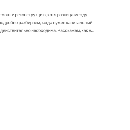
емонт и реконструкцию, хотя разница между
подробно разбираем, когда нужен капитальный
я действительно необходима. Расскажем, как не
 выбрать верный путь для своей квартиры.
жильцов и дадим жизненные советы для тех,
ения в доме. Каждый раздел снабжён
ки.