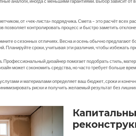
ые аналоги, иногда с меньшими гарантиями. Выбор зависит от в
етчиком, от «чек‑листа» подрядчика. Смета – это расчёт всех рас
в позволяет контролировать процесс и быстро заметить отклоне
омните о сезонных отличиях. Весна и осень обычно предлагают б
ий. Планируйте сроки, учитывая эти различия, чтобы избежать пр
ра. Профессиональный дизайнер помогает подобрать стиль, матер
зайн может сэкономить средства, но часто требует больше врем
 услугами и материалами определяет ваш бюджет, сроки и конечн
инимизировать риски и получить желаемый результат без лишни
Капитальны
реконструкц
ключевые о