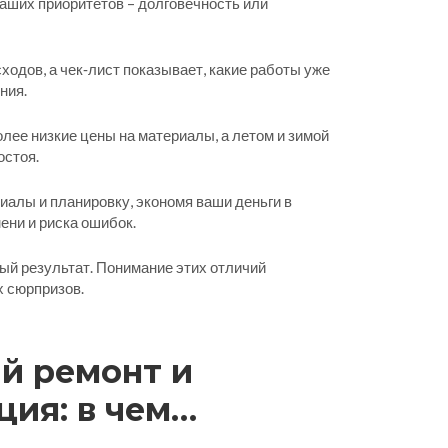
аших приоритетов – долговечность или
ходов, а чек‑лист показывает, какие работы уже
ния.
олее низкие цены на материалы, а летом и зимой
остоя.
иалы и планировку, экономя ваши деньги в
ени и риска ошибок.
ый результат. Понимание этих отличий
х сюрпризов.
й ремонт и
ия: в чем
тличия