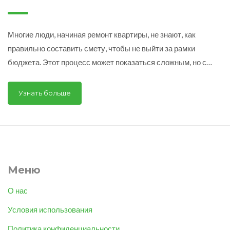
секреты и советы
Многие люди, начиная ремонт квартиры, не знают, как
правильно составить смету, чтобы не выйти за рамки
бюджета. Этот процесс может показаться сложным, но с
правильными инструментами и подходом он станет легче.
Важным этапом является оценка всех затрат, от материалов
Узнать больше
до услуг специалистов. В этой статье мы разберемся, какие
шаги стоит предпринять для эффективного планирования и
избегания непредвиденных расходов.
Меню
О нас
Условия использования
Политика конфиденциальности