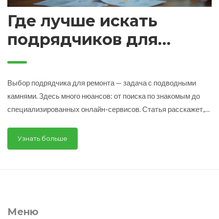
Где лучше искать
подрядчиков для
ремонта квартиры
Выбор подрядчика для ремонта — задача с подводными
камнями. Здесь много нюансов: от поиска по знакомым до
специализированных онлайн-сервисов. Статья расскажет,
где реально найти нормальных исполнителей, как не
попасться на мошенников и на что обращать внимание ещё
Узнать больше
до подписания договора. Приведены реальные советы и
лайфхаки, которые сэкономят ваши деньги и нервы. Узнаете
про плюсы и минусы разных способов поиска подрядчиков.
Меню