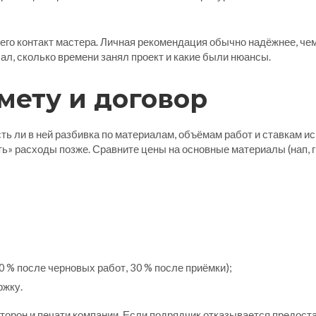
него контакт мастера. Личная рекомендация обычно надёжнее, че
лал, сколько времени занял проект и какие были нюансы.
мету и договор
сть ли в ней разбивка по материалам, объёмам работ и ставкам
ить» расходы позже. Сравните цены на основные материалы (нап, 
0 % после черновых работ, 30 % после приёмки);
ржку.
торон и печати компании. Если подрядчик отказывается предоста