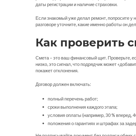
даты регистрации и наличие страховки.
Если знакомый уже делал ремонт, попросите у 
разговоре уточните, какие именно работы он де
Как проверить с
Смета – это ваш финансовый щит. Проверьте, е
низко, это сигнал, что подрядчик может «добав
покажет отклонения.
Договор должен включать:
полный перечень работ;
сроки выполнения каждого этапа;
условия оплаты (например, 30 % вперед, 4
положения о гарантиях и штрафах за заде
Не подписывайте документ без подписи обеих с