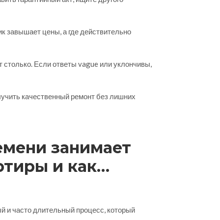
ик завышает цены, а где действительно
т столько. Если ответы vague или уклончивы,
лучить качественный ремонт без лишних
емени занимает
ртиры и как
дрядчика
й и часто длительный процесс, который