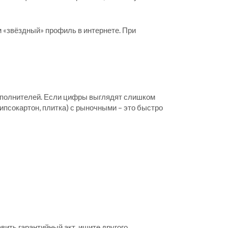
м «звёздный» профиль в интернете. При
 исполнителей. Если цифры выглядят слишком
гипсокартон, плитка) с рыночными – это быстро
вить гарантийный акт, ищите другого