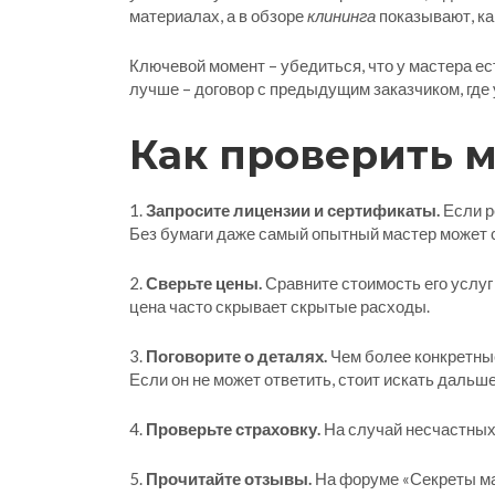
материалах, а в обзоре
клининга
показывают, ка
Ключевой момент – убедиться, что у мастера е
лучше – договор с предыдущим заказчиком, где 
Как проверить м
1.
Запросите лицензии и сертификаты.
Если р
Без бумаги даже самый опытный мастер может 
2.
Сверьте цены.
Сравните стоимость его услуг 
цена часто скрывает скрытые расходы.
3.
Поговорите о деталях.
Чем более конкретные
Если он не может ответить, стоит искать дальше
4.
Проверьте страховку.
На случай несчастных
5.
Прочитайте отзывы.
На форуме «Секреты мас