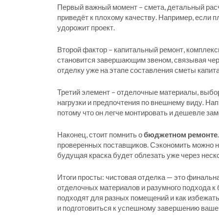
Первый важный момент –
смета
,
детальный расч
приведёт к плохому качеству. Например, если пл
удорожит проект.
Второй фактор –
капитальный ремонт
,
комплекс
становится завершающим звеном, связывая чер
отделку уже на этапе составления сметы капит
Третий элемент –
отделочные материалы
,
выбор
нагрузки и предпочтения по внешнему виду. Нап
потому что он легче монтировать и дешевле зам
Наконец, стоит помнить о
бюджетном ремонте
проверенных поставщиков. Сэкономить можно на
будущая краска будет облезать уже через неск
Итоги просты: чистовая отделка — это финальна
отделочных материалов и разумного подхода к 
подходят для разных помещений и как избежать
и подготовиться к успешному завершению вашег