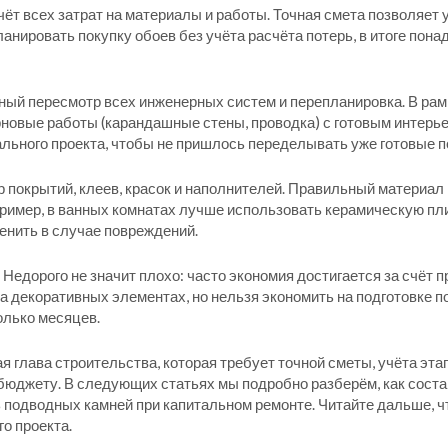
ёт всех затрат на материалы и работы
. Точная смета позволяет 
анировать покупку обоев без учёта расчёта потерь, в итоге пона
ный пересмотр всех инженерных систем и перепланировка
. В ра
новые работы (карандашные стены, проводка) с готовым интерь
ального проекта, чтобы не пришлось переделывать уже готовые п
 покрытий, клеев, красок и наполнителей
. Правильный материал 
ример, в ванных комнатах лучше использовать керамическую плит
енить в случае повреждений.
. Недорого не значит плохо: часто экономия достигается за счёт 
 декоративных элементах, но нельзя экономить на подготовке по
олько месяцев.
я глава строительства, которая требует точной сметы, учёта эта
бюджету. В следующих статьях мы подробно разберём, как соста
 подводных камней при капитальном ремонте. Читайте дальше, ч
о проекта.