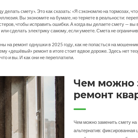
у делать смету». Это как сказать: «Я сэкономлю на тормозах, что
 иллюзия. Вы экономите на бумаге, но теряете в реальности: пер
теров, чтобы исправить ошибки.
А когда вы делаете смету — вы 
 или сделать электрику самому, если умеете. Смета не ограничив
ны на ремонт однушки в 2025 году, как не попасться на мошеннико
му «дешёвый» ремонт в итоге стоит вдвое дороже. Здесь нет теор
что и вы. И как они не переплатили.
Чем можно 
ремонт ква
альтернати
Чем можно заменить смету на
альтернатив: фиксированная це