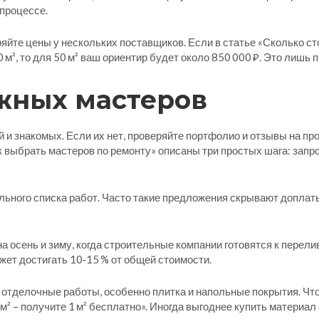
процессе.
яйте цены у нескольких поставщиков. Если в статье «Сколько с
 м², то для 50 м² ваш ориентир будет около 850 000 ₽. Это лишь 
ёжных мастеров
 и знакомых. Если их нет, проверяйте портфолио и отзывы на п
к выбрать мастеров по ремонту» описаны три простых шага: запр
льного списка работ. Часто такие предложения скрывают допла
 осень и зиму, когда строительные компании готовятся к перели
ожет достигать 10‑15 % от общей стоимости.
о отделочные работы, особенно плитка и напольные покрытия. Чт
 м² – получите 1 м² бесплатно». Иногда выгоднее купить материа