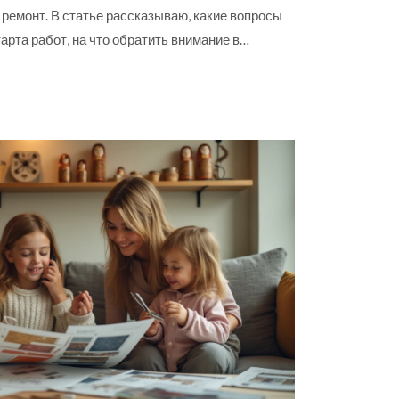
ремонт. В статье рассказываю, какие вопросы
арта работ, на что обратить внимание в
ый опыт мастеров. Получите готовый чек-лист
чтобы не попасться на уловки и выбрать
го примеров из реальных историй и рабочих