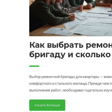
Как выбрать ремо
бригаду и сколько
Выбор ремонтной бригады для квартиры — важн
комфортного и стильного жилища. Прежде чем п
выполнение работ, необходимо тщательно изуч
надежных специалистов и не переплатить. Стои
значительно варьироваться, в зависимости от 
Узнать больше
материалов. В статье рассматриваем, как прав