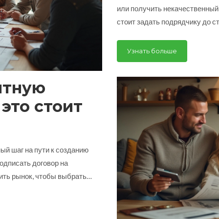
или получить некачественный 
стоит задать подрядчику до ст
договоре и как узнать реальн
для общения с ремонтниками, 
Узнать больше
надёжную команду. Будет мно
лайфхаков.
нтную
 это стоит
ый шаг на пути к созданию
одписать договор на
ить рынок, чтобы выбрать
мость услуг может
объема работ и используемых
ильно оценить предложение и