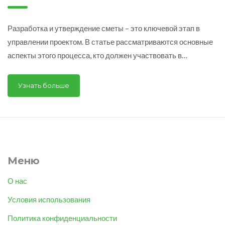
как это правильно
сделать
Разработка и утверждение сметы – это ключевой этап в
управлении проектом. В статье рассматриваются основные
аспекты этого процесса, кто должен участвовать в
утверждении сметы, а также полезные советы по
эффективному бюджетированию и контролю расходов.
Узнать больше
Материал поможет лучше понять важность роли различных
участников в утверждении сметы и как это влияет на общий
успех проекта.
Меню
О нас
Условия использования
Политика конфиденциальности