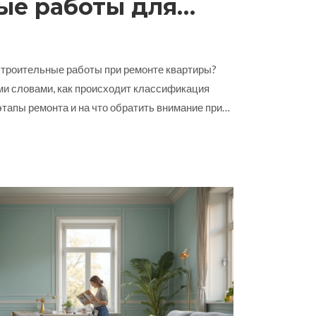
ые работы для
артиры
 строительные работы при ремонте квартиры?
ми словами, как происходит классификация
этапы ремонта и на что обратить внимание при
ты, как не попасть впросак с выбором
рочитав, вы сможете чётко распознать, что
тройке и почему нельзя путать черновую и