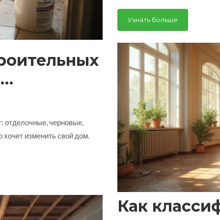
Узнать больше
роительных
ь
ля ремонта
: отделочные, черновые,
о хочет изменить свой дом.
Как класси