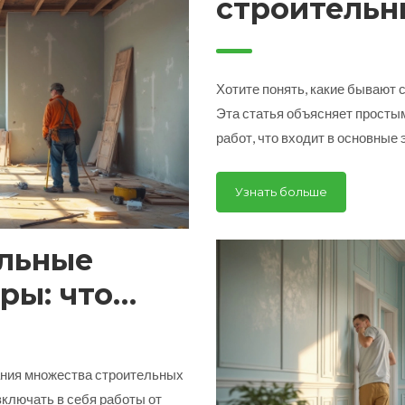
строительн
ремонта кв
Хотите понять, какие бывают
Эта статья объясняет просты
работ, что входит в основные 
выборе подрядчиков. Дам сове
материалов и специалистов. П
Узнать больше
именно происходит на вашей с
чистовую отделку.
льные
ры: что
ания множества строительных
включать в себя работы от