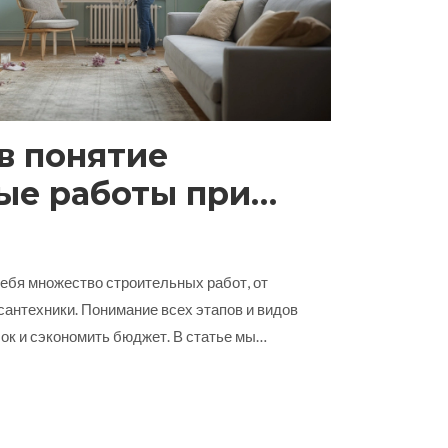
в понятие
ые работы при
артиры?
ебя множество строительных работ, от
 сантехники. Понимание всех этапов и видов
ок и сэкономить бюджет. В статье мы
ь внимание, какие работы требуют
но выполнить самостоятельно. Узнайте
ных методах ремонта и получите полезные
ения вашего жилья.