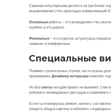
Самыми популярными делятся на три блока: по
выравнивание стен, прокладку коммуникаций. Ес
Основные
работы – это возведение стен, монт
ошибки, а это дорого.
Финишные
– это отделка: штукатурка, покрас
«живым» и комфортным.
Специальные вид
Помимо строительных этапов, часто нужны доп
проживанию.
Дизайнер интерьера
помогает под
Но без
сметы
ни один проект не выживет. Смет
избежать неожиданных расходов и сравнивать 
Если ты планируешь ремонт, начни с составлени
увидеть общую картину и избежать «подводных к