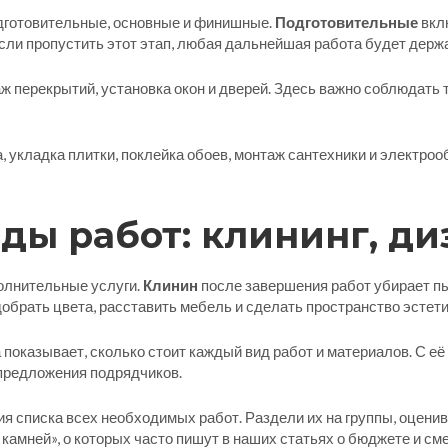
дготовительные, основные и финишные.
Подготовительные
вкл
ли пропустить этот этап, любая дальнейшая работа будет держат
аж перекрытий, установка окон и дверей. Здесь важно соблюдать
ка, укладка плитки, поклейка обоев, монтаж сантехники и электр
ы работ: клининг, ди
олнительные услуги.
Клинин
после завершения работ убирает пы
обрать цвета, расставить мебель и сделать пространство эстет
а показывает, сколько стоит каждый вид работ и материалов. С 
предложения подрядчиков.
я списка всех необходимых работ. Раздели их на группы, оцени
амней», о которых часто пишут в наших статьях о бюджете и сме