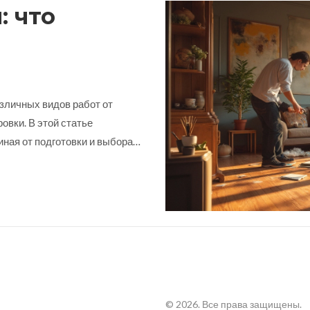
: что
зличных видов работ от
овки. В этой статье
ная от подготовки и выбора
ак правильно спланировать
а также получите полезные
та информация поможет
© 2026. Все права защищены.