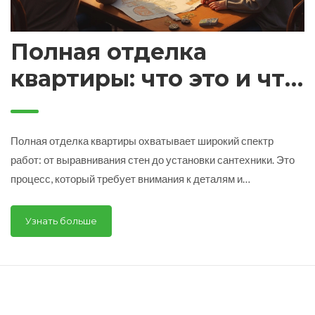
Полная отделка
квартиры: что это и что
ожидать?
Полная отделка квартиры охватывает широкий спектр
работ: от выравнивания стен до установки сантехники. Это
процесс, который требует внимания к деталям и
планирования. В статье мы рассмотрим основные этапы,
расскажем о необходимых материалах и дадим полезные
Узнать больше
советы для успешного завершения отделки. Узнайте, как
избежать типичных ошибок и оптимизировать бюджет при
ремонте.