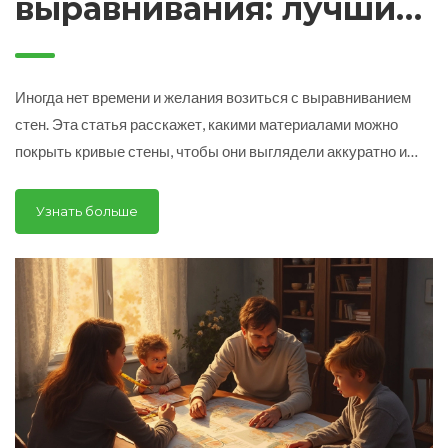
выравнивания: лучшие
решения для быстрый
отделки
Иногда нет времени и желания возиться с выравниванием
стен. Эта статья расскажет, какими материалами можно
покрыть кривые стены, чтобы они выглядели аккуратно и
современно. Вы узнаете про лайфхаки с обоями, панелями и
декоративной штукатуркой, которые отлично скрывают
Узнать больше
неровности. Обсудим их плюсы, минусы и нюансы монтажа.
Поделюсь реальными советами, чтобы вы не переплатили
за бесполезные решения.