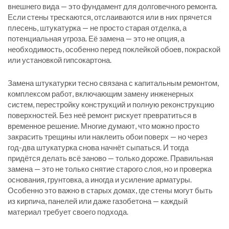
внешнего вида — это фундамент для долговечного ремонта.
Если стены трескаются, отслаиваются или в них прячется
плесень, штукатурка — не просто старая отделка, а
потенциальная угроза. Её замена — это не опция, а
необходимость, особенно перед поклейкой обоев, покраской
или установкой гипсокартона.
Замена штукатурки тесно связана с
капитальным ремонтом
,
комплексом работ, включающим замену инженерных
систем, перестройку конструкций и полную реконструкцию
поверхностей
. Без неё ремонт рискует превратиться в
временное решение. Многие думают, что можно просто
закрасить трещины или наклеить обои поверх — но через
год-два штукатурка снова начнёт сыпаться. И тогда
придётся делать всё заново — только дороже. Правильная
замена — это не только снятие старого слоя, но и проверка
основания, грунтовка, а иногда и усиление арматуры.
Особенно это важно в старых домах, где стены могут быть
из кирпича, панелей или даже газобетона — каждый
материал требует своего подхода.