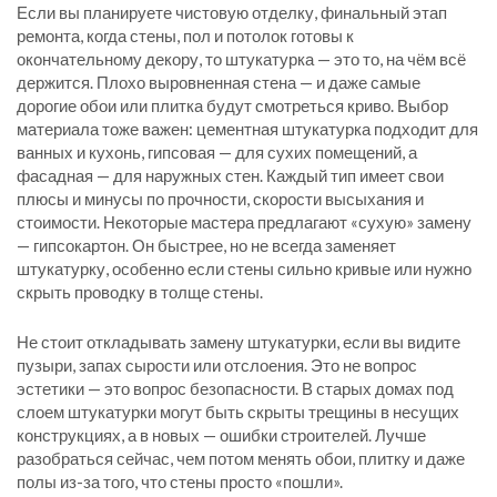
Если вы планируете
чистовую отделку
,
финальный этап
ремонта, когда стены, пол и потолок готовы к
окончательному декору
, то штукатурка — это то, на чём всё
держится. Плохо выровненная стена — и даже самые
дорогие обои или плитка будут смотреться криво. Выбор
материала тоже важен: цементная штукатурка подходит для
ванных и кухонь, гипсовая — для сухих помещений, а
фасадная — для наружных стен. Каждый тип имеет свои
плюсы и минусы по прочности, скорости высыхания и
стоимости. Некоторые мастера предлагают «сухую» замену
— гипсокартон. Он быстрее, но не всегда заменяет
штукатурку, особенно если стены сильно кривые или нужно
скрыть проводку в толще стены.
Не стоит откладывать замену штукатурки, если вы видите
пузыри, запах сырости или отслоения. Это не вопрос
эстетики — это вопрос безопасности. В старых домах под
слоем штукатурки могут быть скрыты трещины в несущих
конструкциях, а в новых — ошибки строителей. Лучше
разобраться сейчас, чем потом менять обои, плитку и даже
полы из-за того, что стены просто «пошли».