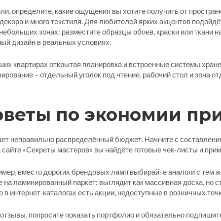
ли, определите, какие ощущения вы хотите получить от простран
декора и много текстиля. Для любителей ярких акцентов подойд
небольших зонах: разместите образцы обоев, краски или ткани на
ный дизайн в реальных условиях.
ших квартирах открытая планировка и встроенные системы хране
рование – отдельный уголок под чтение, рабочий стол и зона о
оветы по экономии пр
ает неправильно распределённый бюджет. Начните с составления
сайте «Секреты мастеров» вы найдёте готовые чек‑листы и приме
имер, вместо дорогих брендовых ламп выбирайте аналоги с тем ж
 на ламинированный паркет: выглядит как массивная доска, но с
о в интернет‑каталогах есть акции, недоступные в розничных точк
отзывы, попросите показать портфолио и обязательно подпишитес