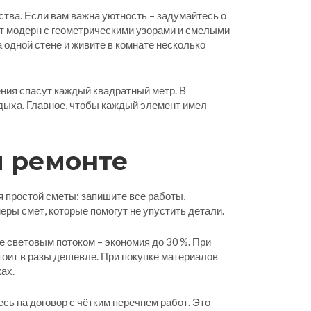
ства. Если вам важна уютность – задумайтесь о
ёт модерн с геометрическими узорами и смелыми
 одной стене и живите в комнате несколько
ния спасут каждый квадратный метр. В
тдыха. Главное, чтобы каждый элемент имел
и ремонте
 простой сметы: запишите все работы,
ры смет, которые помогут не упустить детали.
е световым потоком – экономия до 30 %. При
тоит в разы дешевле. При покупке материалов
ах.
ь на договор с чётким перечнем работ. Это