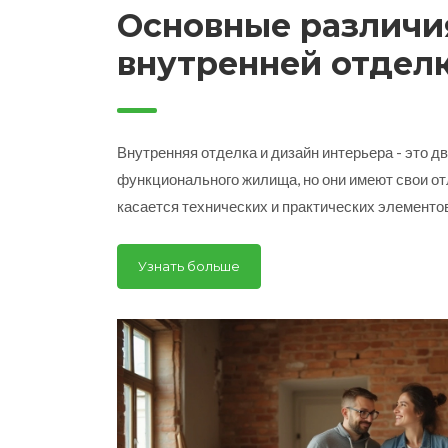
Основные различи
внутренней отдел
дизайном интерье
Внутренняя отделка и дизайн интерьера - это дв
функционального жилища, но они имеют свои от
касается технических и практических элементов
и способ их применения. Дизайн интерьера соср
создаёт атмосферу, основывается на выборе ме
Узнать больше
Понимание разницы между этими концепциями п
гармоничного пространства.