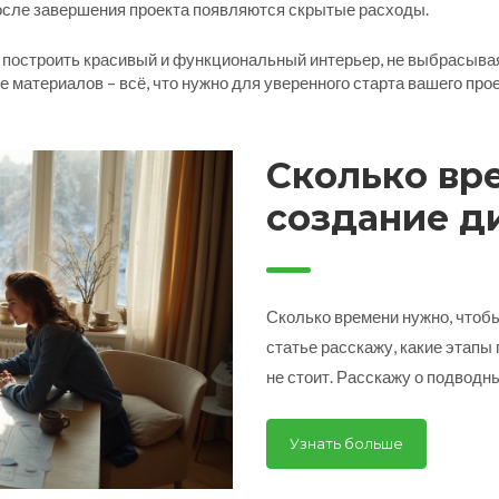
после завершения проекта появляются скрытые расходы.
построить красивый и функциональный интерьер, не выбрасывая
е материалов – всё, что нужно для уверенного старта вашего прое
Сколько вр
создание д
квартиры: 
подводные
Сколько времени нужно, чтобы
статье расскажу, какие этапы 
не стоит. Расскажу о подводн
Приведу примеры, сколько вре
Прочти, если не хочешь месяц
Узнать больше