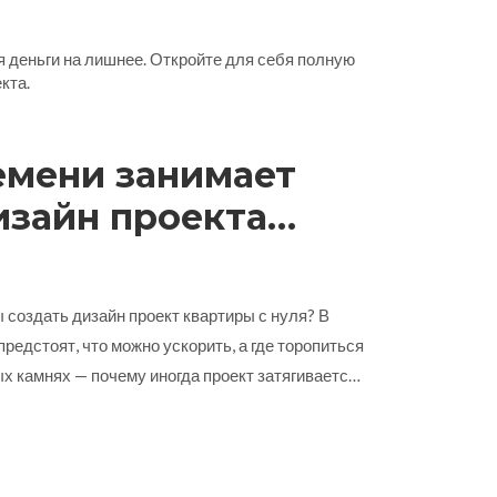
 деньги на лишнее. Откройте для себя полную
кта.
емени занимает
изайн проекта
реальные сроки и
 камни
 создать дизайн проект квартиры с нуля? В
предстоят, что можно ускорить, а где торопиться
ых камнях — почему иногда проект затягивается.
мени занимает каждый этап на практике.
ами ждать старта ремонта.