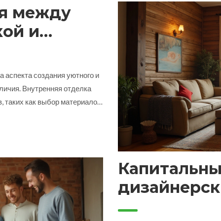
я между
кой и
ра
а аспекта создания уютного и
личия. Внутренняя отделка
, таких как выбор материалов
едоточен на эстетике и
бели, цвета и декора.
омогает направить создание
Капитальны
дизайнерск
выбрать дл