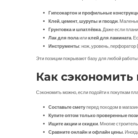
Гипсокартон и профильные конструкц
Клей, цемент, шурупы и гвозди
. Маленьк
Грунтовка и шпатлёвка
. Даже если план
Лак для пола
или
клей для ламината
. Е
Инструменты
: нож, уровень, перфоратор
Эти позиции покрывают базу для любой работы,
Как сэкономить
Сэкономить можно, если подойти к покупкам пл
Составьте смету
перед походом в магазин
Купите оптом только проверенные поз
Ищите акции и скидки
. Многие строител
Сравните онлайн и офлайн цены
. Иног