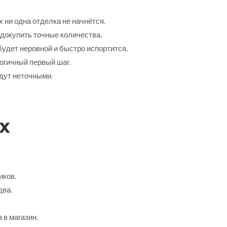
х ни одна отделка не начнётся.
 докупить точные количества.
будет неровной и быстро испортится.
логичный первый шаг.
удут неточными.
х
иков.
два.
 в магазин.