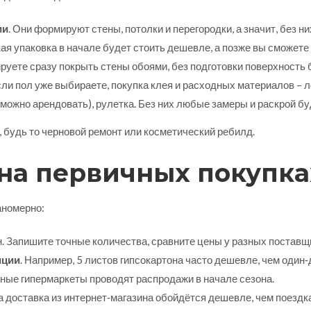
ии
. Они формируют стены, потолки и перегородки, а значит, без ни
ая упаковка в начале будет стоить дешевле, а позже вы сможете
ируете сразу покрыть стены обоями, без подготовки поверхность 
сли пол уже выбираете, покупка клея и расходных материалов – 
 (можно арендовать), рулетка. Без них любые замеры и раскрой б
 будь то черновой ремонт или косметический ребилд.
 на первичных покупка
аномерно:
. Запишите точные количества, сравните цены у разных поставщ
иции
. Например, 5 листов гипсокартона часто дешевле, чем один‑
ьные гипермаркеты проводят распродажи в начале сезона.
да доставка из интернет‑магазина обойдётся дешевле, чем поездка