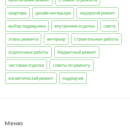
квартира
дизайн интерьера
недорогой ремонт
выбор подрядчика
внутренняя отделка
смета
этапы ремонта
интерьер
строительные работы
отделочные работы
бюджетный ремонт
чистовая отделка
советы по ремонту
косметический ремонт
подрядчик
Меню