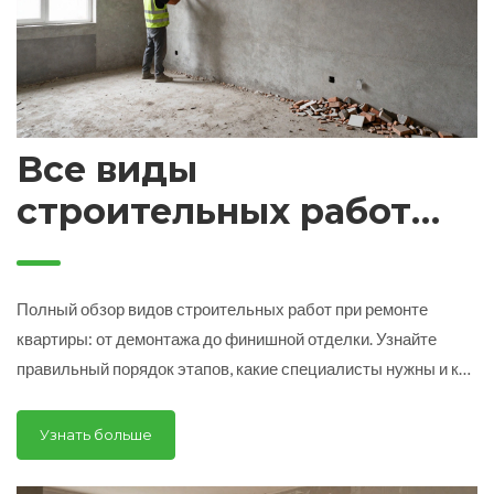
Все виды
строительных работ
при ремонте квартиры:
полный гид по этапам
Полный обзор видов строительных работ при ремонте
квартиры: от демонтажа до финишной отделки. Узнайте
правильный порядок этапов, какие специалисты нужны и как
избежать ошибок.
Узнать больше