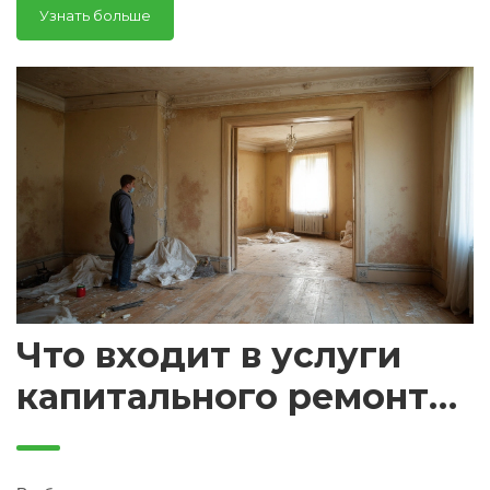
Узнать больше
Что входит в услуги
капитального ремонта
квартиры и дома:
подробный разбор