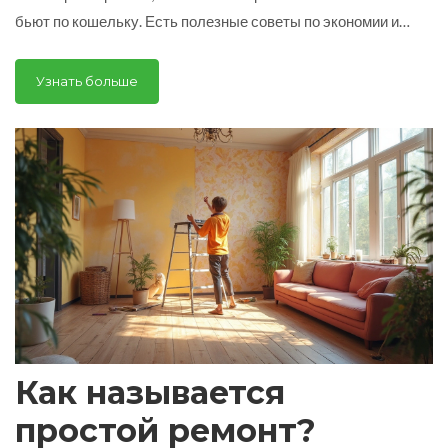
бьют по кошельку. Есть полезные советы по экономии и
конкретные примеры затрат. Обсуждается, почему
некоторые материалы обходятся дороже, чем сама работа.
Узнать больше
Рассказано, как не попасть в ловушку неожиданных
расходов.
Как называется
простой ремонт?