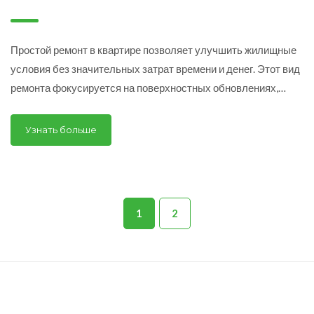
Простой ремонт в квартире позволяет улучшить жилищные
условия без значительных затрат времени и денег. Этот вид
ремонта фокусируется на поверхностных обновлениях,
таких как покраска стен и установка новых обоев. Он может
включать в себя замену сантехники, напольных покрытий и
Узнать больше
даже наклейку плинтусов. Узнайте о ключевых этапах и
техниках простого ремонта, чтобы сделать ваш дом уютнее
с минимальными усилиями.
1
2