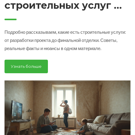
строительных услуг —
что входит в спектр
современного ремонта
Подробно рассказываем, какие есть строительные услуги:
и строительства
от разработки проекта до финальной отделки. Советы,
реальные факты и нюансы в одном материале.
Узнать больше