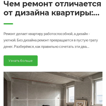
Чем ремонт отличается
от дизайна квартиры:
что важно знать перед
началом работ
Ремонт делает квартиру работоспособной, а дизайн -
уютной. Без дизайна ремонт превращается в пустую трату
денег. Разберёмся, как правильно сочетать эти два
процесса, чтобы не пожалеть о выборе.
Узнать больше