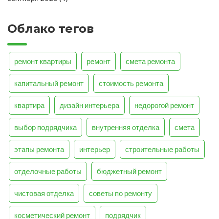
Облако тегов
ремонт квартиры
ремонт
смета ремонта
капитальный ремонт
стоимость ремонта
квартира
дизайн интерьера
недорогой ремонт
выбор подрядчика
внутренняя отделка
смета
этапы ремонта
интерьер
строительные работы
отделочные работы
бюджетный ремонт
чистовая отделка
советы по ремонту
косметический ремонт
подрядчик