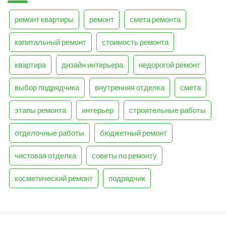
ремонт квартиры
ремонт
смета ремонта
капитальный ремонт
стоимость ремонта
квартира
дизайн интерьера
недорогой ремонт
выбор подрядчика
внутренняя отделка
смета
этапы ремонта
интерьер
строительные работы
отделочные работы
бюджетный ремонт
чистовая отделка
советы по ремонту
косметический ремонт
подрядчик