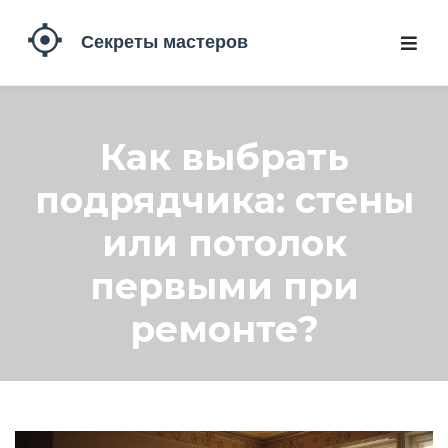
Как выбрать
подрядчика: стены
или потолок
первыми при
ремонте?