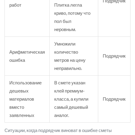
Подрядчик
работ
Плитка легла
криво, потому что
пол был
неровным.
Умножили
Арифметическая
количество
Подрядчик
ошибка
метров на цену
неправильно.
Использование
В смете указан
дешевых
клей премиум-
материалов
класса, а купили
Подрядчик
вместо
самый дешевый
заявленных
аналог.
Ситуации, когда подрядчик виноват в ошибке сметы