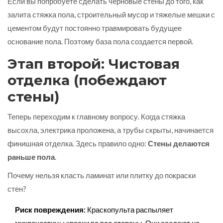
Если вы попробуете сделать черновые стены до того, как
залита стяжка пола, строительный мусор и тяжелые мешки с
цементом будут постоянно травмировать будущее
основание пола. Поэтому база пола создается первой.
Этап второй: Чистовая
отделка (побеждают
стены)
Теперь переходим к главному вопросу. Когда стяжка
высохла, электрика проложена, а трубы скрыты, начинается
финишная отделка. Здесь правило одно:
Стены делаются
раньше пола
.
Почему нельзя класть ламинат или плитку до покраски
стен?
Риск повреждения:
Краскопульта распыляет
микрочастицы краски во все стороны. Они оседают на