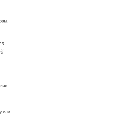
овы,
 к
ый
е
ение
у или