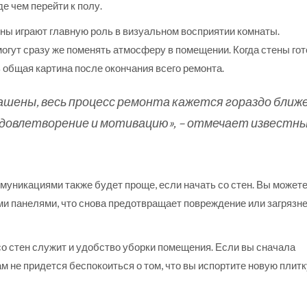
е чем перейти к полу.
ны играют главную роль в визуальном восприятии комнаты.
огут сразу же поменять атмосферу в помещении. Когда стены гот
 общая картина после окончания всего ремонта.
шены, весь процесс ремонта кажется гораздо ближе
удовлетворение и мотивацию», – отмечает известн
ммуникациями также будет проще, если начать со стен. Вы может
и панелями, что снова предотвращает повреждение или загрязн
о стен служит и удобство уборки помещения. Если вы сначала
м не придется беспокоиться о том, что вы испортите новую плитк