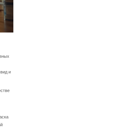
авных
 вид и
естве
раска
ой