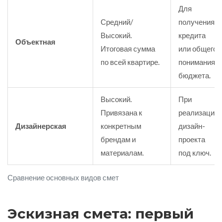
Для
Средний/
получения
Высокий.
кредита
Объектная
Итоговая сумма
или общего
по всей квартире.
понимания
бюджета.
Высокий.
При
Привязана к
реализации
Дизайнерская
конкретным
дизайн-
брендам и
проекта
материалам.
под ключ.
Сравнение основных видов смет
Эскизная смета: первый