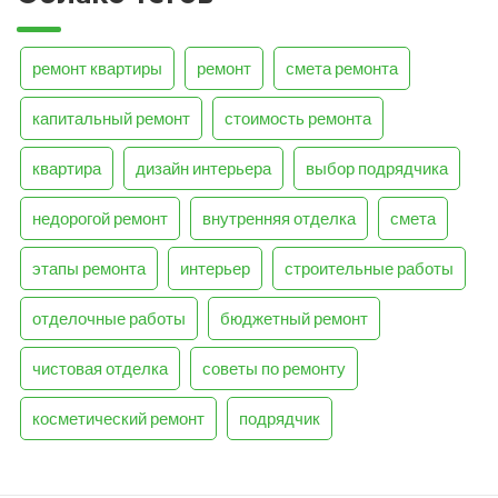
ремонт квартиры
ремонт
смета ремонта
капитальный ремонт
стоимость ремонта
квартира
дизайн интерьера
выбор подрядчика
недорогой ремонт
внутренняя отделка
смета
этапы ремонта
интерьер
строительные работы
отделочные работы
бюджетный ремонт
чистовая отделка
советы по ремонту
косметический ремонт
подрядчик